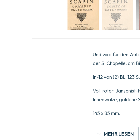
Und wird für den Auto
der S. Chapelle, am Bi
In-12 von (2) Bl., 123 S.
Voll roter Jansenist
Innenwalze, goldene S
145 x 85 mm.
MEHR LESEN