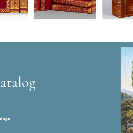
atalog
aloge