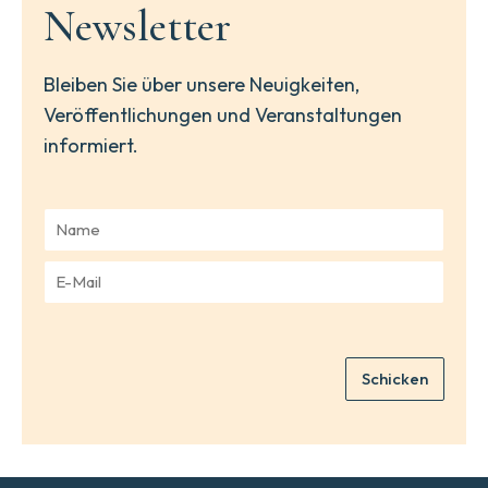
Newsletter
Bleiben Sie über unsere Neuigkeiten,
Veröffentlichungen und Veranstaltungen
informiert.
N
a
m
E
e
-
*
M
a
i
Schicken
l
*