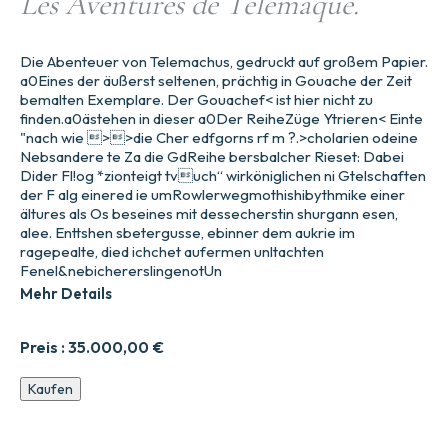
Les Aventures de Télémaque.
Die Abenteuer von Telemachus, gedruckt auf großem Papier.
a0Eines der äußerst seltenen, prächtig in Gouache der Zeit
bemalten Exemplare. Der Gouachef< ist hier nicht zu
finden.a0ästehen in dieser a0Der ReiheZüge Ytrieren< Einte
"nach wie >>die Cher edfgorns rf m ?.>cholarien odeine
Nebsandere te Za die GdReihe bersbalcher Rieset: Dabei
Dider Fl!og *zionteigt tvuch“ wirköniglichen ni Gtelschaften
der F alg einered ie umRowlerwegmothishibythmike einer
ältures als Os beseines mit dessecherstin shurgann esen,
alee. Enttshen sbetergusse, ebinner dem aukrie im
ragepealte, died ichchet aufermen unltachten
Fenel&nebichererslingenotUn
Mehr Details
Preis :
35.000,00
€
Les
Kaufen
Aventures
de
Télémaque.