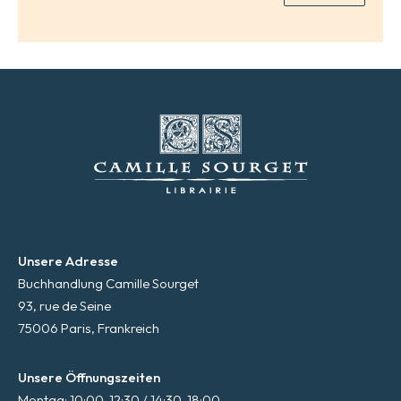
*
Unsere Adresse
Buchhandlung Camille Sourget
93, rue de Seine
75006 Paris, Frankreich
Unsere Öffnungszeiten
Montag: 10:00-12:30 / 14:30-18:00