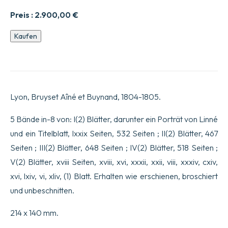
Preis :
2.900,00
€
Système
Kaufen
des
plantes,
Contenant
les
Classes,
Ordres,
Lyon, Bruyset Aîné et Buynand, 1804-1805.
Genres
et
Espèces
5 Bände in-8 von: I(2) Blätter, darunter ein Porträt von Linné
;
und ein Titelblatt, lxxix Seiten, 532 Seiten ; II(2) Blätter, 467
les
Caractères
Seiten ; III(2) Blätter, 648 Seiten ; IV(2) Blätter, 518 Seiten ;
naturels
V(2) Blätter, xviii Seiten, xviii, xvi, xxxii, xxii, viii, xxxiv, cxiv,
et
essentiels
xvi, lxiv, vi, xliv, (1) Blatt. Erhalten wie erschienen, broschiert
des
Genres
und unbeschnitten.
;
les
214 x 140 mm.
phrases
caractéristiques