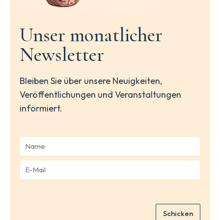
Unser monatlicher
Newsletter
Bleiben Sie über unsere Neuigkeiten,
Veröffentlichungen und Veranstaltungen
informiert.
N
a
m
E
e
-
*
M
a
i
Schicken
l