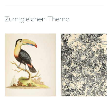
plus
beaux
cabinets
Zum gleichen Thema
de
Paris.
Menge