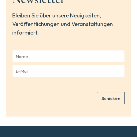
Bleiben Sie über unsere Neuigkeiten,
Veröffentlichungen und Veranstaltungen
informiert.
N
a
m
E
e
-
*
M
a
i
Schicken
l
*