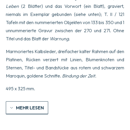
du
Leben
(2 Blätter) und das Vorwort (ein Blatt), graviert,
Roy
en
niemals im Exemplar gebunden (siehe unten); T. II / 121
son
Tafeln mit den nummerierten Objekten von 133 bis 350 und 1
Acade9mie
Royale
unnummerierte Gravur zwischen der 270 und 271. Ohne
de
Titel und das Blatt der
Warnung
.
Peinture
et
Sculpture,
Marmoriertes Kalbsleder, dreifacher kalter Rahmen auf den
Grave9es
Platinen, Rücken verziert mit Linien, Blumenknoten und
e0
l19Eau-
Sternen, Titel- und Bandstücke aus rotem und schwarzem
forte
Maroquin, goldene Schnitte.
Bindung der Zeit
.
par
les
plus
495 x 325 mm.
habiles
Peintres
et
MEHR LESEN
Graveurs
du
Temps,
tire9es
des