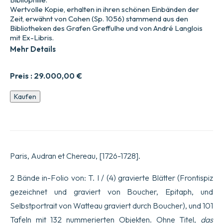
Wertvolle Kopie, erhalten in ihren schönen Einbänden der
Zeit, erwähnt von Cohen (Sp. 1056) stammend aus den
Bibliotheken des Grafen Greffulhe und von André Langlois
mit Ex-Libris.
Mehr Details
Preis :
29.000,00
€
Figures
Kaufen
de
diffe7rents
caracte8res
de
Paysages
&
Paris, Audran et Chereau, [1726-1728].
d'Etudes
dessine9es
d'apre8s
2 Bände in-Folio von: T. I / (4) gravierte Blätter (Frontispiz
nature,
gezeichnet und graviert von Boucher, Epitaph, und
par
Antoine
Selbstportrait von Watteau graviert durch Boucher), und 101
Watteau,
Tafeln mit 132 nummerierten Objekten. Ohne Titel,
das
Peintre