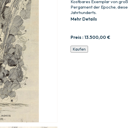
Kostbares Exemplar von große
Pergament der Epoche, dieses
Jahrhunderts.
Mehr Details
Preis :
13.500,00
€
Les
Kaufen
Armes
Triomphantes
de
son
Altesse,
Monseigneur,
le
duc
dEspernon.
Menge