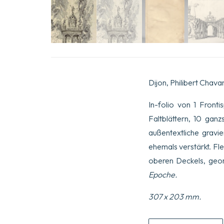
Dijon, Philibert Chava
In-folio von 1 Fronti
Faltblättern, 10 gan
außentextliche gravie
ehemals verstärkt. Fl
oberen Deckels, geom
Epoche
.
307 x 203 mm.