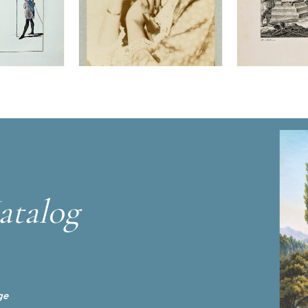
atalog
ge