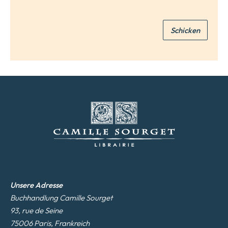
M
a
i
Schicken
l
*
Unsere Adresse
Buchhandlung Camille Sourget
93, rue de Seine
75006 Paris, Frankreich