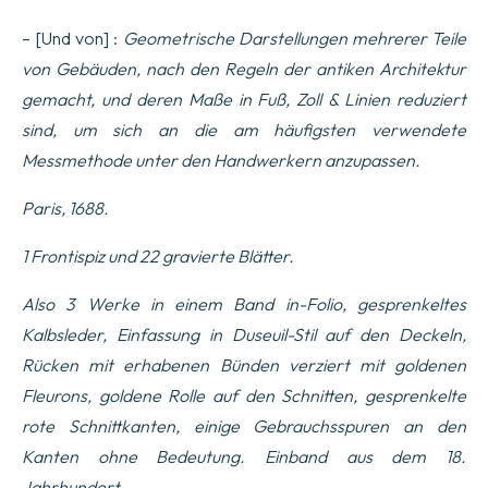
parû
jusques
– [Und von] :
Geometrische Darstellungen mehrerer Teile
a
von Gebäuden, nach den Regeln der antiken Architektur
present
touchant
gemacht, und deren Maße in Fuß, Zoll & Linien reduziert
les
sind, um sich an die am häufigsten verwendete
Bastiments
de
Messmethode unter den Handwerkern anzupassen.
Marque…
Menge
Paris, 1688.
1 Frontispiz und 22 gravierte Blätter.
Also 3 Werke in einem Band in-Folio, gesprenkeltes
Kalbsleder, Einfassung in Duseuil-Stil auf den Deckeln,
Rücken mit erhabenen Bünden verziert mit goldenen
Fleurons, goldene Rolle auf den Schnitten, gesprenkelte
rote Schnittkanten, einige Gebrauchsspuren an den
Kanten ohne Bedeutung.
Einband aus dem 18.
Jahrhundert.