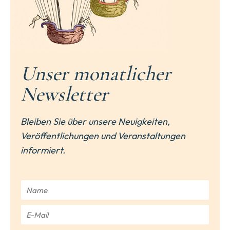
Unser monatlicher
Newsletter
Bleiben Sie über unsere Neuigkeiten,
Veröffentlichungen und Veranstaltungen
informiert.
N
a
m
E
e
-
*