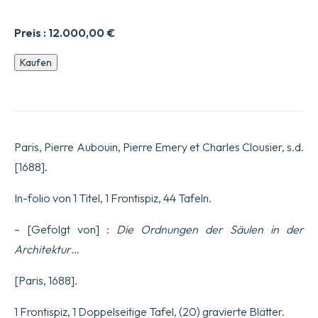
Preis :
12.000,00
€
Traité
Kaufen
des
Manières
de
dessiner
les
Ordres
Paris, Pierre Aubouin, Pierre Emery et Charles Clousier, s.d.
de
l’Architecture
[1688].
Antique
en
In-folio von 1 Titel, 1 Frontispiz, 44 Tafeln.
toutes
leurs
parties.
– [Gefolgt von] :
Die Ordnungen der Säulen in der
Avec
Architektur…
plusieurs
belles
Particularitez
[Paris, 1688].
qui
n’ont
1 Frontispiz, 1 Doppelseitige Tafel, (20) gravierte Blätter.
point