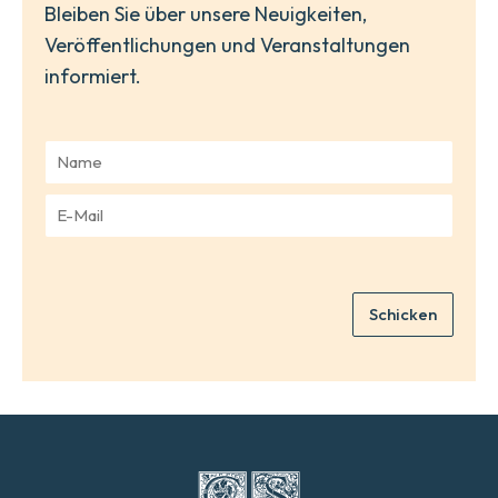
Bleiben Sie über unsere Neuigkeiten,
Veröffentlichungen und Veranstaltungen
informiert.
N
a
m
E
e
-
*
M
a
i
Schicken
l
*