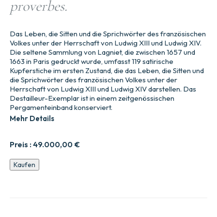
proverbes.
Das Leben, die Sitten und die Sprichwörter des französischen
Volkes unter der Herrschaft von Ludwig XIII und Ludwig XIV.
Die seltene Sammlung von Lagniet, die zwischen 1657 und
1663 in Paris gedruckt wurde, umfasst 119 satirische
Kupferstiche im ersten Zustand, die das Leben, die Sitten und
die Sprichwörter des französischen Volkes unter der
Herrschaft von Ludwig XIII und Ludwig XIV darstellen. Das
Destailleur-Exemplar ist in einem zeitgenössischen
Pergamenteinband konserviert.
Mehr Details
Preis :
49.000,00
€
Sammlung
Kaufen
der
berühmtesten
Sprichwörter,
unterteilt
in
drei