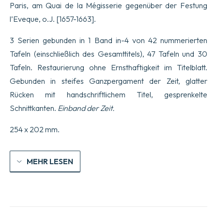
Paris, am Quai de la Mégisserie gegenüber der Festung
Bücher,
das
l’Eveque, o.J. [1657-1663].
erste
enthält
3 Serien gebunden in 1 Band in-4 von 42 nummerierten
die
moralischen
Tafeln (einschließlich des Gesamttitels), 47 Tafeln und 30
Sprichwörter,
Tafeln. Restaurierung ohne Ernsthaftigkeit im Titelblatt.
das
zweite
Gebunden in steifes Ganzpergament der Zeit, glatter
die
fröhlichen
Rücken mit handschriftlichem Titel, gesprenkelte
und
Schnittkanten.
Einband der Zeit.
angenehmen
Sprichwörter,
das
254 x 202 mm.
dritte
zeigt
das
MEHR LESEN
Leben
der
Bettler
in
Sprichwörtern.
Menge