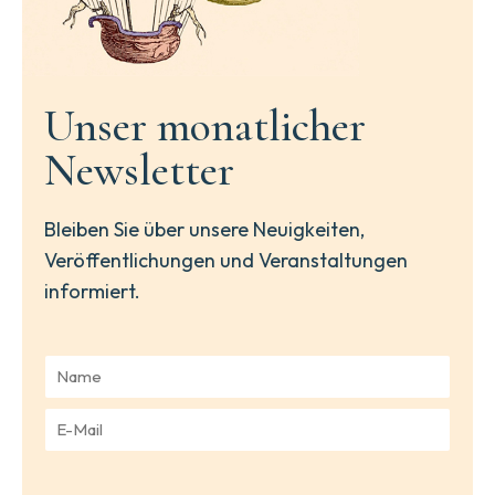
Unser monatlicher
Newsletter
Bleiben Sie über unsere Neuigkeiten,
Veröffentlichungen und Veranstaltungen
informiert.
N
a
m
E
e
-
*
M
a