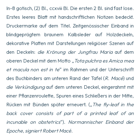
In-8 gotisch, (2) Bl., ccxviii Bl. Die ersten 2 Bl. sind fast lose.
Erstes leeres Blatt mit handschriftlichen Notizen bedeckt.
Druckermarke auf dem Titel. Zeitgenössischer Einband in
blindgeprägtem braunem Kalbsleder auf Holzdeckeln,
dekorative Platten mit Darstellungen religiöser Szenen auf
den Deckeln:
die Krönung der Jungfrau Maria
auf dem
oberen Deckel mit dem Motto „
Tota pulchra es Amica mea
et macula non est in te
“ im Rahmen und der Unterschrift
des Buchbinders am unteren Rand der Tafel (
R. Macé
) und
die Verkündigung
auf dem unteren Deckel, eingerahmt mit
einer Pflanzenroulette, Spuren eines Schließers in der Mitte,
Rücken mit Bünden später erneuert. („
The fly-leaf in the
back cover consists of part of a printed leaf of an
incunable on obstetrics
“).
Normannischer Einband der
Epoche, signiert Robert Macé.