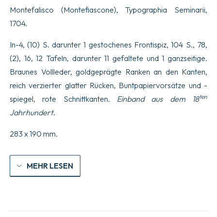
Assisiensis
Montefalisco (Montefiascone), Typographia Seminarii,
historiae
libri
1704.
II.
Opus
In-4, (10) S. darunter 1 gestochenes Frontispiz, 104 S., 78,
posthumum
patris
(2), 16, 12 Tafeln, darunter 11 gefaltete und 1 ganzseitige.
magistri
Braunes Vollleder, goldgeprägte Ranken an den Kanten,
Francisci
Mariae
reich verzierter glatter Rücken, Buntpapiervorsätze und -
Angeli
ten
a
spiegel, rote Schnittkanten.
Einband aus dem 18
Rivotorto
Jahrhundert
.
Ord.
Min.
S.
283 x 190 mm.
Francisci
Conventualium.
In
MEHR LESEN
lucem
editum
Opera,
&
studio
fratris