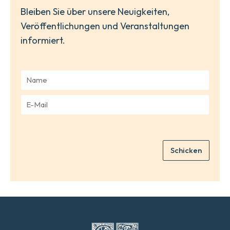
Bleiben Sie über unsere Neuigkeiten,
Veröffentlichungen und Veranstaltungen
informiert.
N
a
m
E
e
-
*
M
a
i
Schicken
l
*