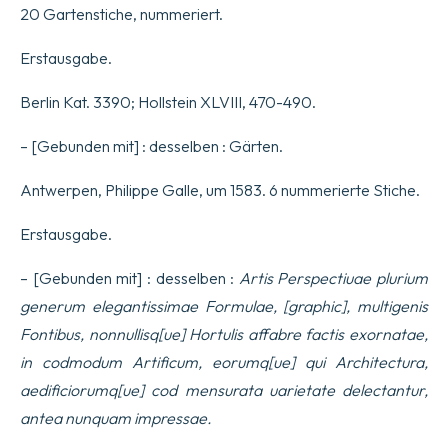
20 Gartenstiche, nummeriert.
Erstausgabe.
Berlin Kat. 3390; Hollstein XLVIII, 470-490.
– [Gebunden mit] : desselben : Gärten.
Antwerpen, Philippe Galle, um 1583. 6 nummerierte Stiche.
Erstausgabe.
– [Gebunden mit] : desselben :
Artis Perspectiuae plurium
generum elegantissimae Formulae, [graphic], multigenis
Fontibus, nonnullisq[ue] Hortulis affabre factis exornatae,
in codmodum Artificum, eorumq[ue] qui Architectura,
aedificiorumq[ue] cod mensurata uarietate delectantur,
antea nunquam impressae.