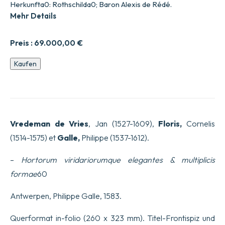
Herkunfta0: Rothschilda0; Baron Alexis de Rédé.
Mehr Details
Preis :
69.000,00
€
Hortorum
Kaufen
viridariorumque
elegantes
&
multiplicis
formae60
Menge
Vredeman de Vries
, Jan (1527-1609),
Floris,
Cornelis
(1514-1575) et
Galle,
Philippe (1537-1612).
–
Hortorum viridariorumque elegantes & multiplicis
formae
60
Antwerpen, Philippe Galle, 1583.
Querformat in-folio (260 x 323 mm). Titel-Frontispiz und