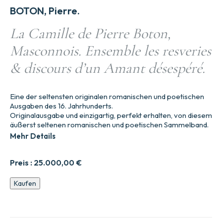
BOTON, Pierre.
La Camille de Pierre Boton,
Masconnois. Ensemble les resveries
& discours d’un Amant désespéré.
Eine der seltensten originalen romanischen und poetischen
Ausgaben des 16. Jahrhunderts.
Originalausgabe und einzigartig, perfekt erhalten, von diesem
äußerst seltenen romanischen und poetischen Sammelband.
Mehr Details
Preis :
25.000,00
€
La
Kaufen
Camille
de
Pierre
Boton,