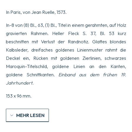
Masconnois.
Ensemble
In Paris, von Jean Ruelle, 1573.
les
resveries
&
In-8 von (8) Bl., 63, (1) Bl., Titel in einem gerahmten, auf Holz
discours
gravierten Rahmen. Heller Fleck S. 37, Bl. 53 kurz
d'un
Amant
beschnitten mit Verlust der Randnotiz. Glattes blondes
désespéré.
Kalbsleder, dreifaches goldenes Linienmuster rahmt die
Menge
Deckel ein, Rücken mit goldenen Zierlinien, schwarzes
Maroquin-Titelschild, goldene Linien an den Kanten,
goldene Schnittkanten.
Einband aus dem frühen 19.
Jahrhundert
.
153 x 96 mm.
MEHR LESEN