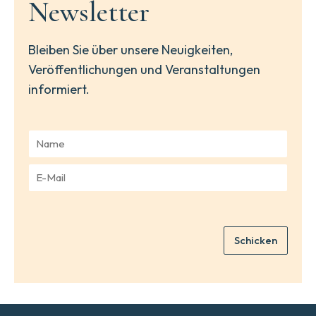
Newsletter
Bleiben Sie über unsere Neuigkeiten,
Veröffentlichungen und Veranstaltungen
informiert.
N
a
m
E
e
-
*
M
a
i
Schicken
l
*