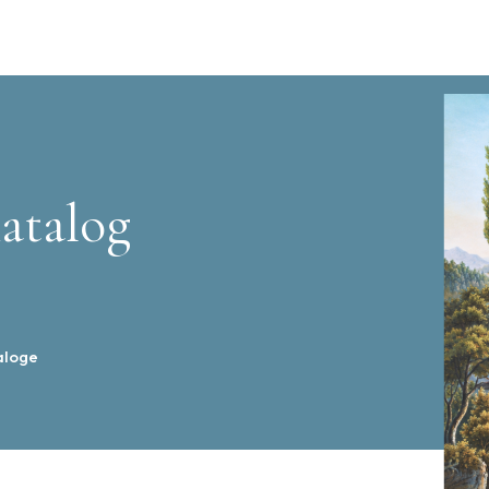
atalog
aloge