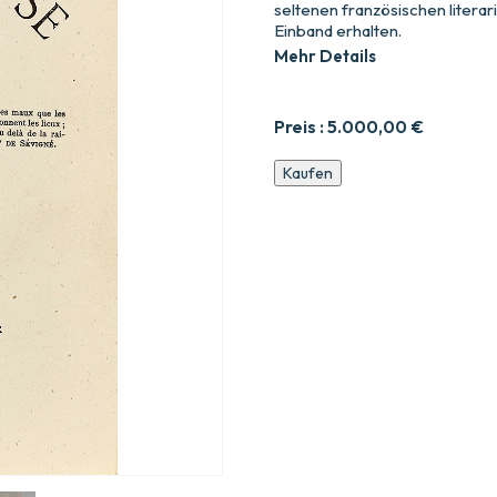
seltenen französischen litera
Einband erhalten.
Mehr Details
Preis :
5.000,00
€
Le
Kaufen
Petit
Chose.
Histoire
d7un
enfant.
Menge