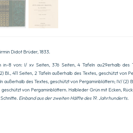
en
taille-
douce.
Menge
irmin Didot Brüder, 1833.
in-8 von: I/ xv Seiten, 376 Seiten, 4 Tafeln au29erhalb des 
(2) Bl., 411 Seiten, 2 Tafeln außerhalb des Textes, geschützt von Per
eln außerhalb des Textes, geschützt von Pergaminblättern; IV/ (2) Bl
 geschützt von Pergaminblättern. Halbleder Grün mit Ecken, Rücke
Schnitte.
Einband aus der zweiten Hälfte des 19. Jahrhunderts.