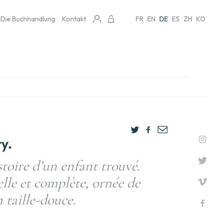
Die Buchhandlung
Kontakt
FR
EN
DE
ES
ZH
KO
y.
toire d’un enfant trouvé.
lle et complète, ornée de
 taille-douce.