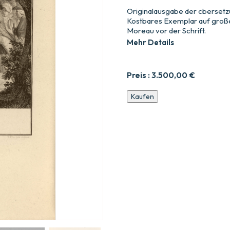
Originalausgabe der cbersetz
Kostbares Exemplar auf große
Moreau vor der Schrift.
Mehr Details
Preis :
3.500,00
€
Tom
Kaufen
Jones,
ou
histoire
d29un
enfant
trouv29.
Traduction
nouvelle
et
compl28te,
orn29e
de
douze
gravures