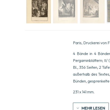
Paris, Druckerei von F
4 Bände in 4 Bänden 
Pergaminblättern; II/ 
Bl., 356 Seiten, 2 Taf
außerhalb des Textes,
Bünden, gesprenkelte 
231 x 141 mm.
MEHR LESEN