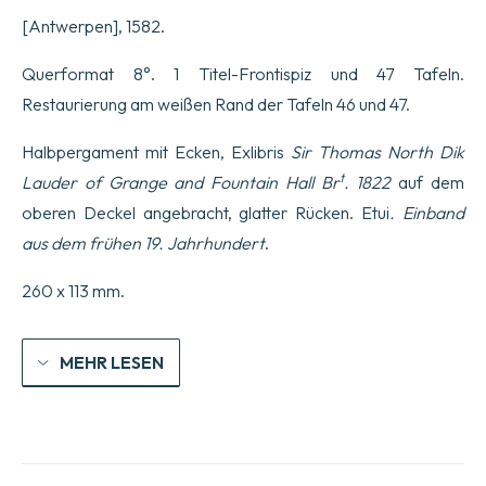
Bol
[Antwerpen], 1582.
depingebat.
Philip.
Galleus
Querformat 8°. 1 Titel-Frontispiz und 47 Tafeln.
excud.
Restaurierung am weißen Rand der Tafeln 46 und 47.
Menge
Halbpergament mit Ecken, Exlibris
Sir Thomas North Dik
t
Lauder of Grange and Fountain Hall Br
. 1822
auf dem
oberen Deckel angebracht, glatter Rücken. Etui
. Einband
aus dem frühen 19. Jahrhundert
.
260 x 113 mm.
MEHR LESEN