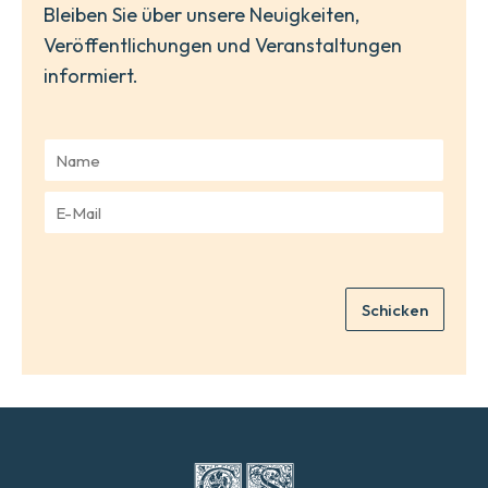
Bleiben Sie über unsere Neuigkeiten,
Veröffentlichungen und Veranstaltungen
informiert.
N
a
m
E
e
-
*
M
a
i
Schicken
l
*