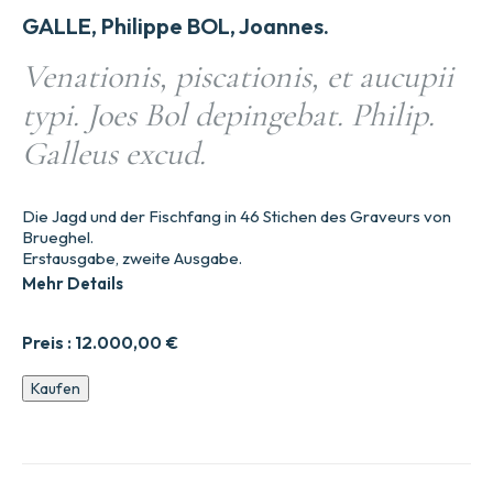
GALLE, Philippe BOL, Joannes.
Venationis, piscationis, et aucupii
typi. Joes Bol depingebat. Philip.
Galleus excud.
Die Jagd und der Fischfang in 46 Stichen des Graveurs von
Brueghel.
Erstausgabe, zweite Ausgabe.
Mehr Details
Preis :
12.000,00
€
Venationis,
Kaufen
piscationis,
et
aucupii
typi.
Joes