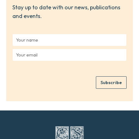
Stay up to date with our news, publications
and events.
Y
o
u
Y
r
o
n
u
a
r
m
e
e
Subscribe
m
*
a
i
l
*