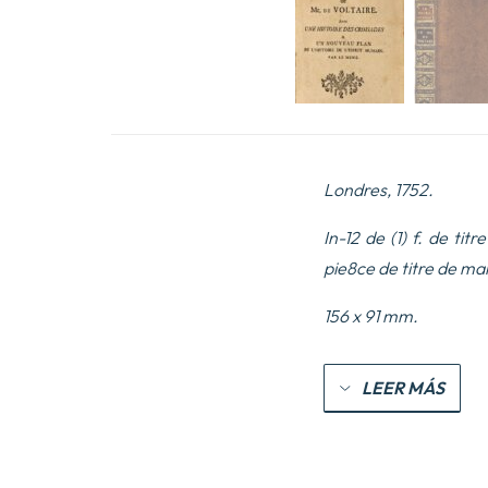
Londres, 1752.
In-12 de (1) f. de ti
pie8ce de titre de m
156 x 91 mm.
LEER MÁS