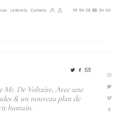
icias
La librería
Contacto
FR
EN
DE
ES
ZH
KO
 Mr. De Voltaire. Avec une
sades & un nouveau plan de
prit humain.