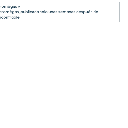
cromégas »
icromégas, publicada solo unas semanas después de
encontrable.