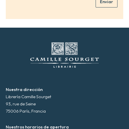
Enviar
o
e
l
e
c
t
r
ó
n
i
c
o
*
Nuestra dirección
Librería Camille Sourget
93, rue de Seine
75006 París, Francia
Nuestros horarios de apertura