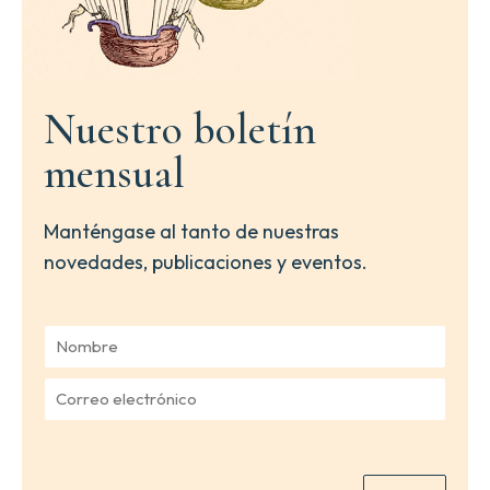
Nuestro boletín
mensual
Manténgase al tanto de nuestras
novedades, publicaciones y eventos.
N
o
m
C
b
o
r
r
e
r
*
e