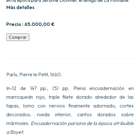
en la época para Jérôme Duvivier, el amigo de La Fontaine.
Más detalles
Precio :
65.000,00
€
Grammaire
Comprar
ge9n1érale
et
raisonne9e
contenant
les
fondemens
París, Pierre le Petit, 1660.
de
lart
de
In-12 de 147 pp., (5) pp. Plena encuadernación en
parler
marroquedn rojo, triple filete dorado alrededor de las
;
expliquez
tapas, lomo con nervios finamente adornado, cortes
dune
decorados, rueda interior, cantos dorados sobre
manie8re
claire;
mármoles.
Encuadernación parisina de la época atribuible
naturelle
;
a Boyet.
les