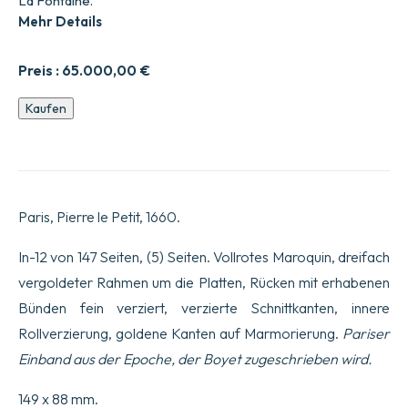
La Fontaine.
Mehr Details
Preis :
65.000,00
€
Allgemeine
Kaufen
und
durchdachte
Grammatik,
die
die
Grundlagen
Paris, Pierre le Petit, 1660.
der
Kunst
des
In-12 von 147 Seiten, (5) Seiten. Vollrotes Maroquin, dreifach
Sprechens
vergoldeter Rahmen um die Platten, Rücken mit erhabenen
enthält;
klar
Bünden fein verziert, verzierte Schnittkanten, innere
und
Rollverzierung, goldene Kanten auf Marmorierung.
Pariser
natürlich
erklärt;
Einband aus der Epoche, der Boyet zugeschrieben wird.
die
Gründe
149 x 88 mm.
für