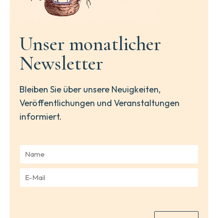
Unser monatlicher
Newsletter
Bleiben Sie über unsere Neuigkeiten,
Veröffentlichungen und Veranstaltungen
informiert.
N
a
m
E
e
-
*
M
a
i