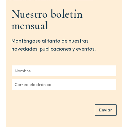
Nuestro boletín
mensual
Manténgase al tanto de nuestras
novedades, publicaciones y eventos.
N
o
m
C
b
o
r
r
e
r
*
e
Enviar
o
e
l
e