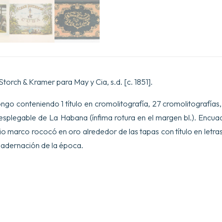
torch & Kramer para May y Cia, s.d. [c. 1851].
ngo conteniendo 1 título en cromolitografía, 27 cromolitografía
 desplegable de La Habana (ínfima rotura en el margen bl.). Encu
io marco rococó en oro alrededor de las tapas con título en letra
adernación de la época.