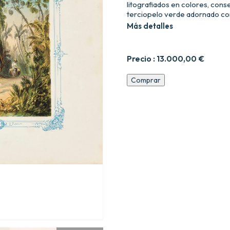
litografiados en colores, con
terciopelo verde adornado co
Más detalles
Precio :
13.000,00
€
Album
Comprar
pintoresco
de
la
isla
de
Cuba.
cantidad