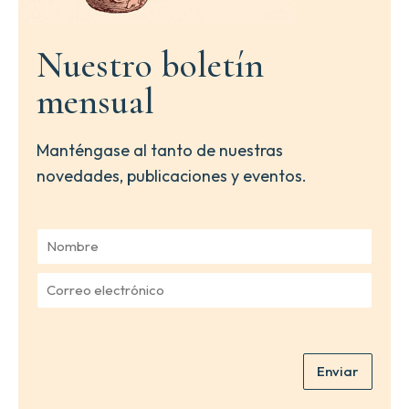
Nuestro boletín
mensual
Manténgase al tanto de nuestras
novedades, publicaciones y eventos.
N
o
m
C
b
o
r
r
e
r
*
e
Enviar
o
e
l