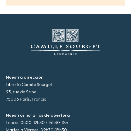
e
c
t
r
ó
n
i
c
o
*
Nuestra dirección
Librería Camille Sourget
93, rue de Seine
75006 París, Francia
Nuestros horarios de apertura
Lunes: 10h00-12h30 / 14h30-18h
Martes a Viernes: 09h30-18h30