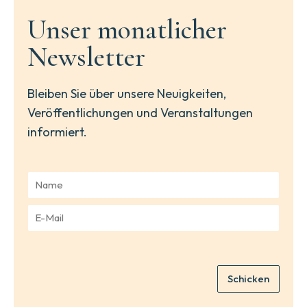
Unser monatlicher
Newsletter
Bleiben Sie über unsere Neuigkeiten,
Veröffentlichungen und Veranstaltungen
informiert.
N
a
m
E
e
-
*
M
a
i
Schicken
l
*