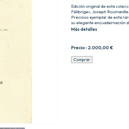
Edición original de esta colec
Félibrige», Joseph Roumanille
Precioso ejemplar de esta ra
su elegante encuadernación d
Más detalles
Precio :
2.000,00
€
La
Comprar
Campano
mountado.
Pouèmo
en
sèt
cant
de
J.
Roumanille
autour
di
Margarideto,
di