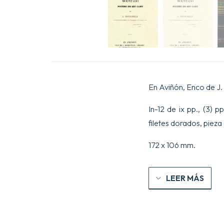
En Aviñón, Enco de J. 
In-12 de ix pp., (3)
filetes dorados, piez
172 x 106 mm.
LEER MÁS