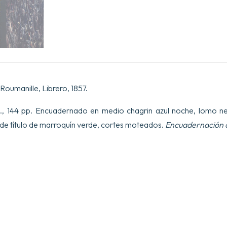
Sounjarello,
di
Capelan,
etc.
cantidad
Roumanille, Librero, 1857.
 pp., 144 pp. Encuadernado en medio chagrin azul noche, lomo
a de título de marroquín verde, cortes moteados.
Encuadernación d