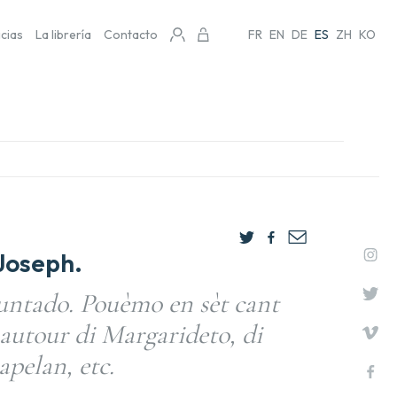
icias
La librería
Contacto
FR
EN
DE
ES
ZH
KO
oseph.
tado. Pouèmo en sèt cant
autour di Margarideto, di
apelan, etc.