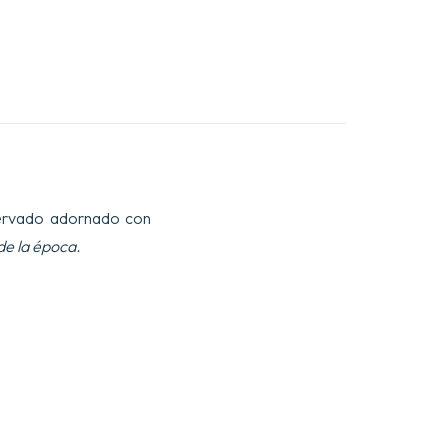
 nervado adornado con
e la época.