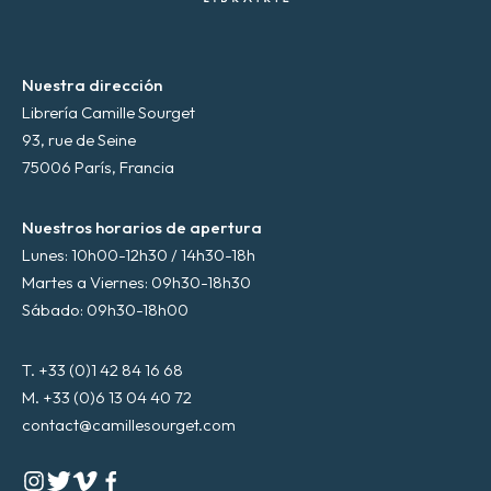
*
Nuestra dirección
Librería Camille Sourget
93, rue de Seine
75006 París, Francia
Nuestros horarios de apertura
Lunes: 10h00-12h30 / 14h30-18h
Martes a Viernes: 09h30-18h30
Sábado: 09h30-18h00
T. +33 (0)1 42 84 16 68
M. +33 (0)6 13 04 40 72
contact@camillesourget.com