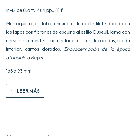
de
ceux
In-12 de (12) ff., 484 pp., (1) f.
qui
s'engagent
Marroquín rojo, doble encuadre de doble filete dorado en
dans
le
las tapas con florones de esquina al estilo Duseuil, lomo con
mariage.
nervios ricamente ornamentado, cortes decoradas, rueda
cantidad
interior, cantos dorados.
Encuadernación de la época
atribuible a Boyet.
168 x 93 mm.
LEER MÁS