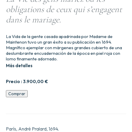
obligations de ceux qui s’engagent
dans le mariage.
La Vida de la gente casada apadrinada por Madame de
Maintenon tuvo un gran éxito a su publicación en 1694.
Magnífico ejemplar con márgenes grandes cubierto de una
deslumbrante encuadernación de la época en piel roja con
lomo finamente adornado.
Más detalles
Precio :
3.900,00
€
La
Comprar
Vie
des
gens
mariez
ou
les
París, André Pralard, 1694.
obligations