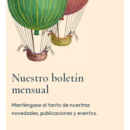
Et
mesmes
des
Pierres
plus
communes,
telles
que
le
Corail,
le
Crystal,
l’Ambre
&
Nuestro boletín
le
Bezoard.
cantidad
mensual
Manténgase al tanto de nuestras
novedades, publicaciones y eventos.