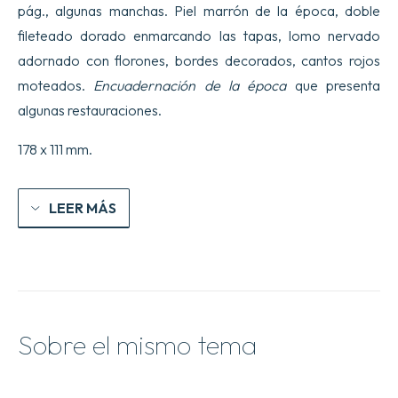
pág., algunas manchas. Piel marrón de la época, doble
laquelle
est
fileteado dorado enmarcando las tapas, lomo nervado
traitte
adornado con florones, bordes decorados, cantos rojos
de
l’Or,
moteados.
Encuadernación de la época
que presenta
de
l’Argent
algunas restauraciones.
&
du
178 x 111 mm.
Vif-
argent,
de
leur
LEER MÁS
Formation,
de
leur
Origine,
de
leur
Usage
&
Sobre el mismo tema
de
leur
Valeur.
Avec