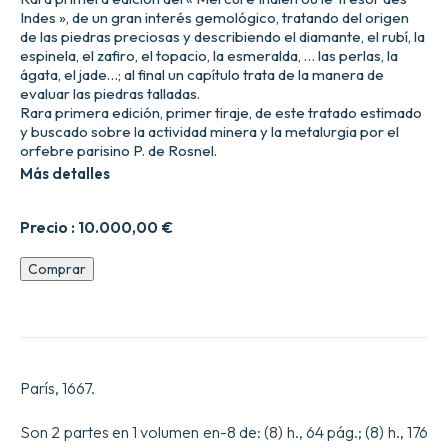
Indes », de un gran interés gemológico, tratando del origen
de las piedras preciosas y describiendo el diamante, el rubí, la
espinela, el zafiro, el topacio, la esmeralda, … las perlas, la
ágata, el jade…; al final un capítulo trata de la manera de
evaluar las piedras talladas.
Rara primera edición, primer tiraje, de este tratado estimado
y buscado sobre la actividad minera y la metalurgia por el
orfebre parisino P. de Rosnel.
Más detalles
Precio :
10.000,00
€
Le
Comprar
Mercure
Indien,
ou
le
Trésor
des
París, 1667.
Indes.
Première
partie
Son 2 partes en 1 volumen en-8 de: (8) h., 64 pág.; (8) h., 176
dans