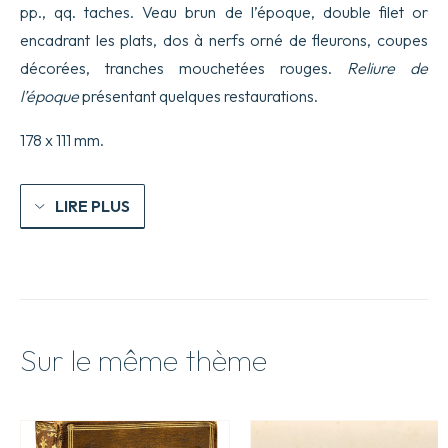
pp., qq. taches. Veau brun de l’époque, double filet or
partie
dans
encadrant les plats, dos à nerfs orné de fleurons, coupes
laquelle
décorées, tranches mouchetées rouges.
Reliure de
est
traitté
l’époque
présentant quelques restaurations.
de
l’Or,
178 x 111 mm.
de
l’Argent
&
du
LIRE PLUS
Vif-
argent,
de
leur
Formation,
de
leur
Origine,
Sur le même thème
de
leur
Usage
&
de
leur