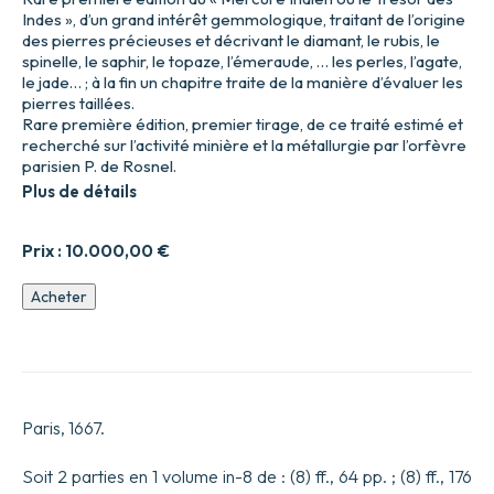
Indes », d’un grand intérêt gemmologique, traitant de l’origine
des pierres précieuses et décrivant le diamant, le rubis, le
spinelle, le saphir, le topaze, l’émeraude, … les perles, l’agate,
le jade… ; à la fin un chapitre traite de la manière d’évaluer les
pierres taillées.
Rare première édition, premier tirage, de ce traité estimé et
recherché sur l’activité minière et la métallurgie par l’orfèvre
parisien P. de Rosnel.
Plus de détails
Prix :
10.000,00
€
quantité
Acheter
de
Le
Mercure
Indien,
ou
le
Paris, 1667.
Trésor
des
Indes.
Soit 2 parties en 1 volume in-8 de : (8) ff., 64 pp. ; (8) ff., 176
Première