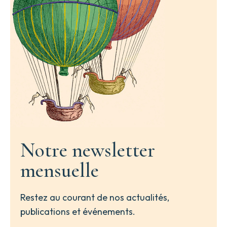
&
autres.
Et
mesmes
des
Pierres
plus
communes,
telles
que
le
Corail,
le
Crystal,
l’Ambre
&
Notre newsletter
le
Bezoard.
mensuelle
Restez au courant de nos actualités,
publications et événements.