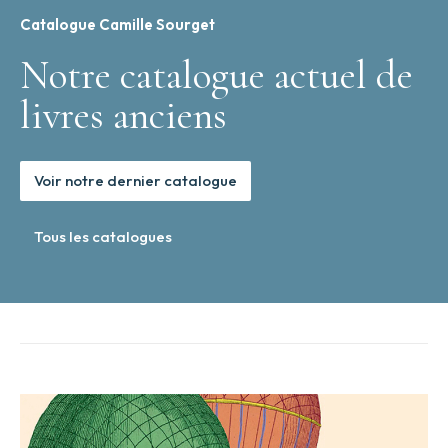
leur
formation,
Catalogue Camille Sourget
de
leur
Notre catalogue actuel de
usage,
&
livres anciens
de
leur
valeur.
Avec
Voir notre dernier catalogue
un
Traitté
sommaire
Tous les catalogues
des
autres
Pierres
moins
précieuses,
sçavoir
de
l’Agathe,
du
Iaspe,
du
Lapis