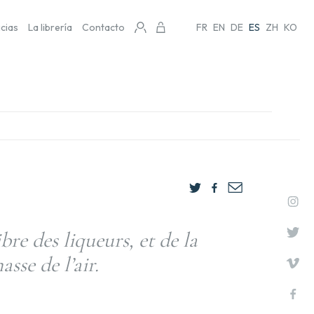
icias
La librería
Contacto
FR
EN
DE
ES
ZH
KO
ibre des liqueurs, et de la
sse de l’air.