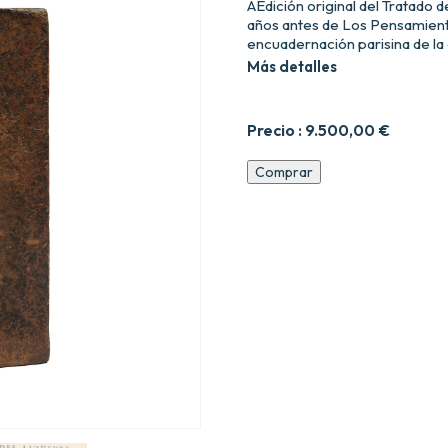
AEdición original del Tratado de
años antes de Los Pensamient
encuadernación parisina de la
Más detalles
Precio :
9.500,00
€
Traitez
Comprar
de
l93quilibre
des
liqueurs,
et
de
la
pesanteur
de
la
masse
de
l96air.
cantidad