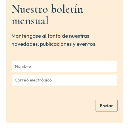
Nuestro boletín
mensual
Manténgase al tanto de nuestras
novedades, publicaciones y eventos.
N
o
m
C
b
o
r
r
e
r
*
e
Enviar
o
e
l
e
c