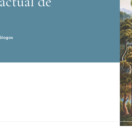
actual de
álogos