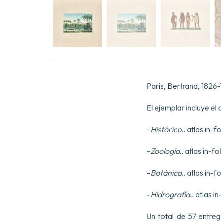
París, Bertrand, 1826-
El ejemplar incluye el
–
Histórico
.. atlas in-
–
Zoología
.. atlas in-
–
Botánica
.. atlas in-
–
Hidrografía
.. atlas 
Un total de 57 entr