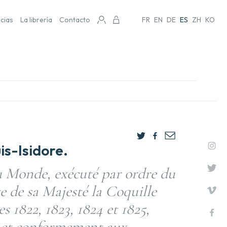
icias
La librería
Contacto
FR
EN
DE
ES
ZH
KO
s-Isidore.
 Monde, exécuté par ordre du
te de sa Majesté la Coquille
s 1822, 1823, 1824 et 1825,
e et conformement aux