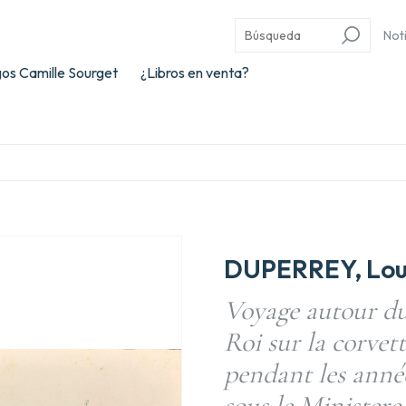
Not
os Camille Sourget
¿Libros en venta?
DUPERREY, Loui
Voyage autour du
Roi sur la corvet
pendant les année
sous le Minister