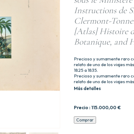
Instructions de S
Clermont-Tonnerr
[Atlas] Histoire 
Botanique, and 
Precioso y sumamente raro con
relato de uno de los viajes má
1825 a 1835.
Precioso y sumamente raro con
relato de uno de los viajes má
Más detalles
Precio :
115.000,00
€
Voyage
Comprar
autour
du