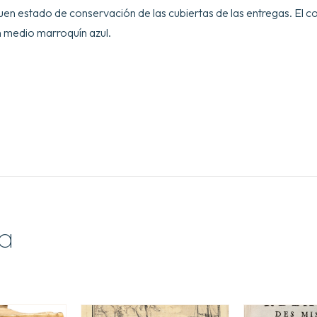
et
buen estado de conservación de las cubiertas de las entregas. El c
conformement
aux
n medio marroquín azul.
Instructions
de
S.E.M.
le
Marquis
de
Clermont-
Tonnerre,
Ministre
de
la
Marine.
[Atlas]
Histoire
du
a
Voyage,
Zoologie,
Botanique,
and
Hydrographie.
cantidad