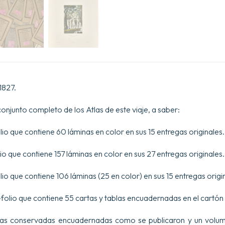
Monde,
exécuté
par
ordre
du
Roi
sur
la
corvette
de
1827.
sa
Majesté
 conjunto completo de los Atlas de este viaje, a saber:
la
Coquille
pendant
folio que contiene 60 láminas en color en sus 15 entregas originales.
les
années
folio que contiene 157 láminas en color en sus 27 entregas originales.
1822,
1823,
1824
folio que contiene 106 láminas (25 en color) en sus 15 entregas origi
et
1825,
in-folio que contiene 55 cartas y tablas encuadernadas en el cartón 
sous
le
Ministere
egas conservadas encuadernadas como se publicaron y un volu