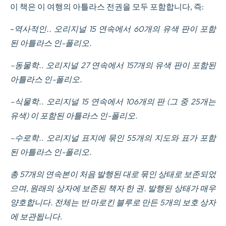
sur
이 책은 이 여행의 아틀라스 전권을 모두 포함합니다, 즉:
la
corvette
–
역사적인
.. 오리지널 15 연속에서 60개의 유색 판이 포함
de
sa
된 아틀라스 인-폴리오.
Majeste9
la
–
동물학
.. 오리지널 27 연속에서 157개의 유색 판이 포함된
Coquille
pendant
아틀라스 인-폴리오.
les
anne9es
–
식물학
.. 오리지널 15 연속에서 106개의 판 (그 중 25개는
1822,
1823,
유색) 이 포함된 아틀라스 인-폴리오.
1824
et
–
수로학
.. 오리지널 표지에 묶인 55개의 지도와 표가 포함
1825,
sous
된 아틀라스 인-폴리오.
le
Ministere
총 57개의 연속본이 처음 발행된 대로 묶인 상태로 보존되었
et
conformement
으며, 원래의 상자에 보존된 책자 한 권. 발행된 상태가 매우
aux
양호합니다. 전체는 반 마로킨 블루로 만든 5개의 보호 상자
Instructions
de
에 보관됩니다.
S.E.M.