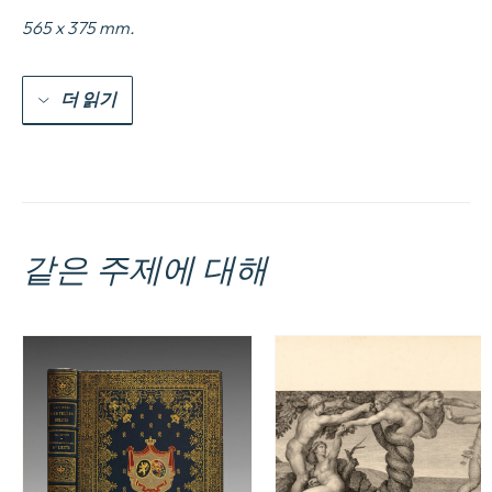
le
565 x 375 mm.
Marquis
de
Clermont-
Tonnerre,
더 읽기
Ministre
de
la
Marine.
[Atlas]
Histoire
du
Voyage,
같은 주제에 대해
Zoologie,
Botanique,
and
Hydrographie.
수
량