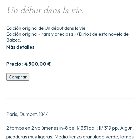
Un début dans la vie.
Edición original de Un début dans la vie.
Edición original « rara y preciosa » (Dirkx) de esta novela de
Balzac.
Más detalles
Precio :
4.500,00
€
Un
Comprar
début
dans
la
vie.
cantidad
París, Dumont, 1844.
2 tomos en 2 volúmenes in-8 de: I/ 331 pp. ; II/ 319 pp. Algun.
picaduras muy ligeras. Medio lienzo granulado verde, lomos