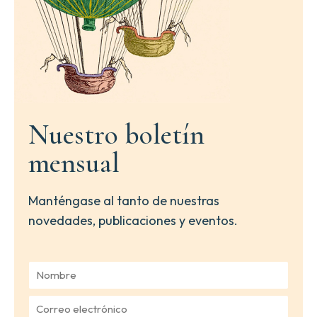
Nuestro boletín
mensual
Manténgase al tanto de nuestras
novedades, publicaciones y eventos.
N
o
m
C
b
o