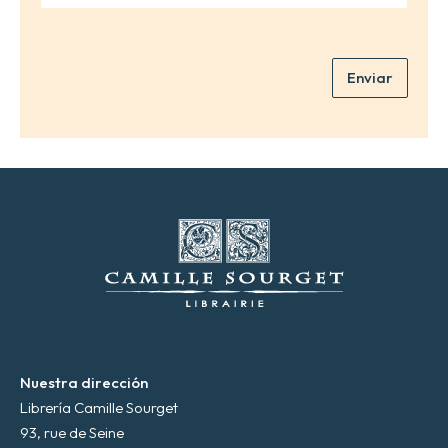
r
r
e
r
*
e
Enviar
o
e
l
e
c
t
r
ó
n
i
c
o
*
Nuestra dirección
Librería Camille Sourget
93, rue de Seine