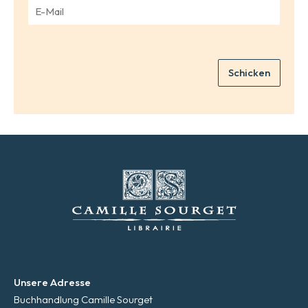
E
e
-
*
M
a
i
Schicken
l
*
Unsere Adresse
Buchhandlung Camille Sourget