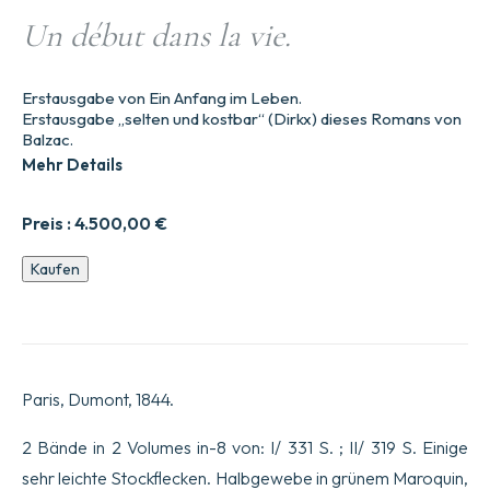
Un début dans la vie.
Erstausgabe von Ein Anfang im Leben.
Erstausgabe „selten und kostbar“ (Dirkx) dieses Romans von
Balzac.
Mehr Details
Preis :
4.500,00
€
Un
Kaufen
début
dans
la
vie.
Menge
Paris, Dumont, 1844.
2 Bände in 2 Volumes in-8 von: I/ 331 S. ; II/ 319 S. Einige
sehr leichte Stockflecken. Halbgewebe in grünem Maroquin,