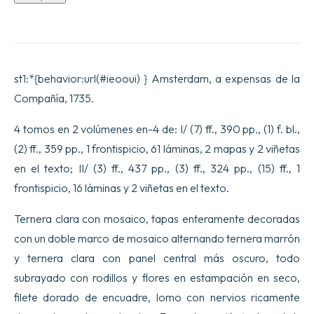
du
chevalier
Chardin
en
Perse,
et
st1:*{behavior:url(#ieooui) } Amsterdam, a expensas de la
autres
lieux
Compañía, 1735.
de
l9Orient.
4 tomos en 2 volúmenes en-4 de: I/ (7) ff., 390 pp., (1) f. bl.,
Enrichis
de
(2) ff., 359 pp., 1 frontispicio, 61 láminas, 2 mapas y 2 viñetas
figures
en el texto; II/ (3) ff., 437 pp., (3) ff., 324 pp., (15) ff., 1
en
taille-
frontispicio, 16 láminas y 2 viñetas en el texto.
douce,
qui
Ternera clara con mosaico, tapas enteramente decoradas
repre9sentent
les
con un doble marco de mosaico alternando ternera marrón
antiquite9s
et
y ternera clara con panel central más oscuro, todo
les
subrayado con rodillos y flores en estampación en seco,
choses
remarquables
filete dorado de encuadre, lomo con nervios ricamente
du