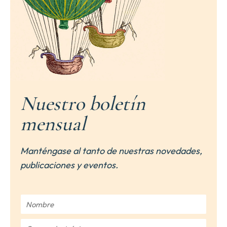
Nuestro boletín
mensual
Manténgase al tanto de nuestras novedades,
publicaciones y eventos.
N
o
m
C