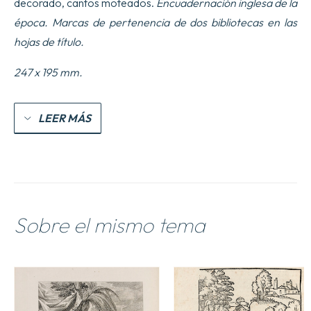
decorado, cantos moteados.
Encuadernación inglesa de la
pays.
Nouvelle
época.
Marcas de pertenencia de dos bibliotecas en las
e9dition,
hojas de título.
augmente9e
du
Couronnement
247 x 195 mm.
de
Soliman
III
LEER MÁS
&
d2019un
grand
nombre
de
Passages
tire9s
du
Sobre el mismo tema
Manuscrit
de
l2019Auteur,
qui
ne
se
trouvent
point