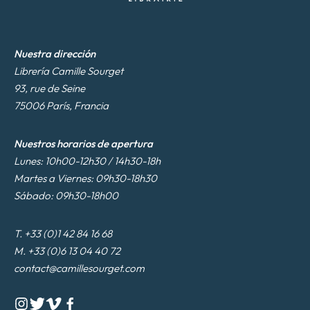
*
Nuestra dirección
Librería Camille Sourget
93, rue de Seine
75006 París, Francia
Nuestros horarios de apertura
Lunes: 10h00-12h30 / 14h30-18h
Martes a Viernes: 09h30-18h30
Sábado: 09h30-18h00
T. +33 (0)1 42 84 16 68
M. +33 (0)6 13 04 40 72
contact@camillesourget.com