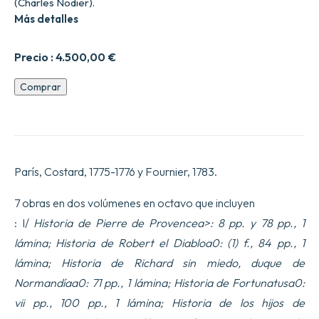
(Charles Nodier).
Más detalles
Precio :
4.500,00
€
Entièrement
Comprar
refondue,
&
considérablement
augmentée.
cantidad
París, Costard, 1775-1776 y Fournier, 1783.
7 obras en dos volúmenes en octavo que incluyen
: I/
Historia de Pierre de Provencea>: 8 pp. y 78 pp., 1
lámina;
Historia de Robert el Diablo
a0: (1) f., 84 pp., 1
lámina;
Historia de Richard sin miedo, duque de
Normandía
a0: 71 pp., 1 lámina;
Historia de Fortunatus
a0:
vii pp., 100 pp., 1 lámina;
Historia de los hijos de