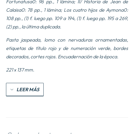
Fortunatus
a0: 96 pp., 1 lámina; II/
Historia de Jean de
Calais
a0: 78 pp., 1 lámina;
Los cuatro hijos de Aymon
a0:
108 pp., (1) f. luego pp. 109 a 194, (1) f. luego pp. 195 a 269,
(2) pp., la última duplicada.
Pasta jaspeada, lomo con nervaduras ornamentadas,
etiquetas de título rojo y de numeración verde, bordes
decorados, cortes rojos.
Encuadernación de la época.
221 x 137 mm.
LEER MÁS