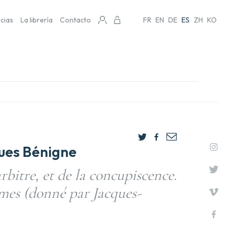
icias
La librería
Contacto
FR
EN
DE
ES
ZH
KO
ues Bénigne
rbitre, et de la concupiscence.
mes (donné par Jacques-