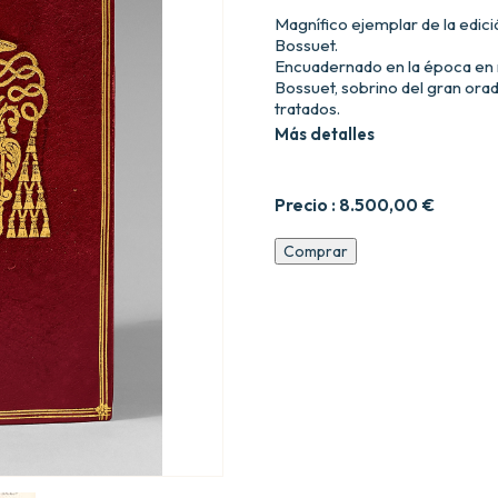
Magnífico ejemplar de la edició
Bossuet.
Encuadernado en la época en 
Bossuet, sobrino del gran orad
tratados.
Más detalles
Precio :
8.500,00
€
Traitez
Comprar
du
libre-
arbitre,
et
de
la
concupiscence.
Ouvrages
posthumes
(donne9
par
Jacques-