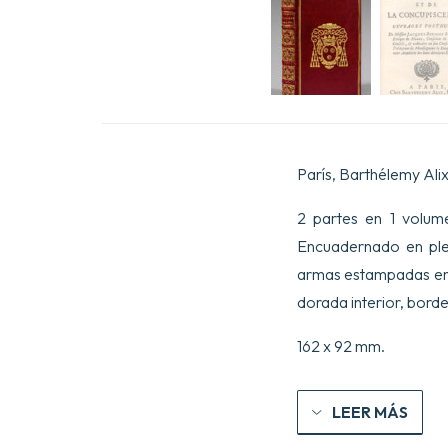
París, Barthélemy Alix,
2 partes en 1 volumen 
Encuadernado en plen
armas estampadas en 
dorada interior, bor
162 x 92 mm.
LEER MÁS