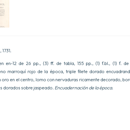
Be9nigne,
neveu).
cantidad
 1731.
en-12 de 26 pp., (3) ff. de tabla, 155 pp., (1) f.bl., (1) f. de t
o marroquí rojo de la época, triple filete dorado encuadrand
oro en el centro, lomo con nervaduras ricamente decorado, bo
des dorados sobre jaspeado.
Encuadernación de la época
.