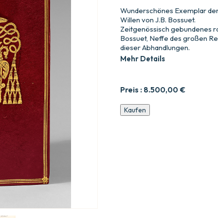
Wunderschönes Exemplar der O
Willen von J.B. Bossuet.
Zeitgenössisch gebundenes r
Bossuet, Neffe des großen Red
dieser Abhandlungen.
Mehr Details
Preis :
8.500,00
€
Traitez
Kaufen
du
libre-
arbitre,
et
de
la
concupiscence.
Ouvrages
posthumes
(donné
par
Jacques-