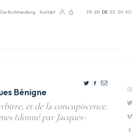
Die Buchhandlung
Kontakt
FR
EN
DE
ES
ZH
KO
ues Bénigne
rbitre, et de la concupiscence.
mes (donné par Jacques-