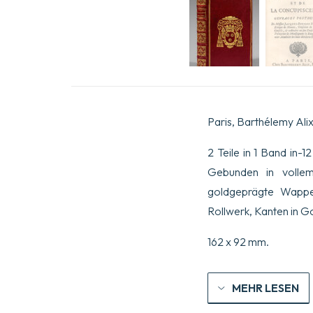
Paris, Barthélemy Alix,
2 Teile in 1 Band in-12 
Gebunden in vollem
goldgeprägte Wappen
Rollwerk, Kanten in G
162 x 92 mm.
MEHR LESEN