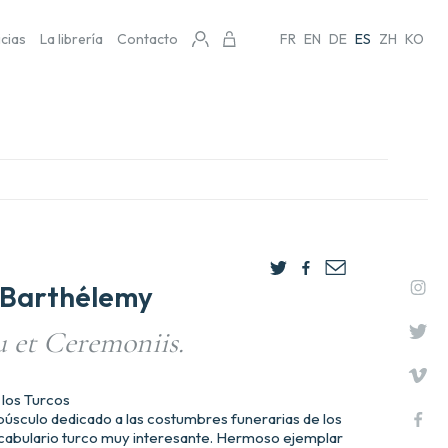
icias
La librería
Contacto
FR
EN
DE
ES
ZH
KO
Barthélemy
 et Ceremoniis.
 los Turcos
opúsculo dedicado a las costumbres funerarias de los
ocabulario turco muy interesante. Hermoso ejemplar