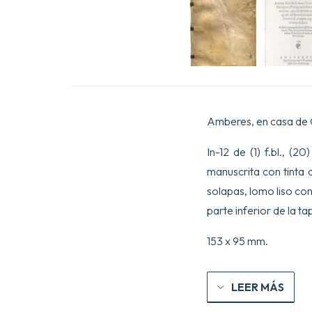
Amberes, en casa de G
In-12 de (1) f.bl., (2
manuscrita con tinta 
solapas, lomo liso con
parte inferior de la ta
153 x 95 mm.
LEER MÁS