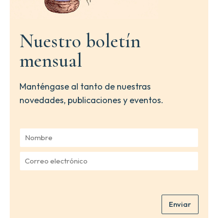
Nuestro boletín
mensual
Manténgase al tanto de nuestras
novedades, publicaciones y eventos.
N
o
m
C
b
o
r
r
e
r
*
e
Enviar
o
e