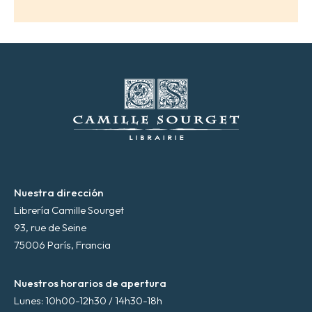
l
e
c
t
r
ó
n
i
c
o
*
Nuestra dirección
Librería Camille Sourget
93, rue de Seine
75006 París, Francia
Nuestros horarios de apertura
Lunes: 10h00-12h30 / 14h30-18h