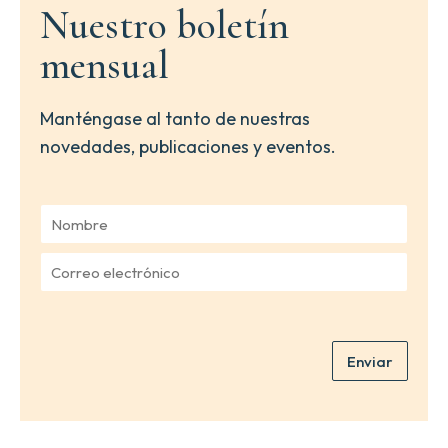
Nuestro boletín
mensual
Manténgase al tanto de nuestras
novedades, publicaciones y eventos.
N
o
m
C
b
o
r
r
e
r
*
e
Enviar
o
e
l
e
c