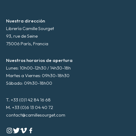
*
Nuestra dirección
Librería Camille Sourget
93, rue de Seine
75006 París, Francia
Nuestros horarios de apertura
Lunes: 10h00-12h30 / 14h30-18h
Martes a Viernes: 09h30-18h30
Sábado: 09h30-18h00
T. +33 (0)1 42 84 16 68
M. +33 (0)6 13 04 40 72
contact@camillesourget.com