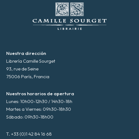
ó
n
i
c
o
*
Nuestra dirección
Librería Camille Sourget
93, rue de Seine
75006 París, Francia
Nuestros horarios de apertura
Lunes: 10h00-12h30 / 14h30-18h
Martes a Viernes: 09h30-18h30
Sábado: 09h30-18h00
T. +33 (0)1 42 84 16 68