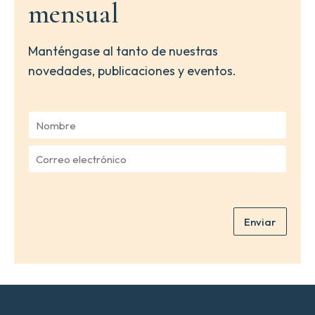
mensual
Manténgase al tanto de nuestras
novedades, publicaciones y eventos.
N
o
m
C
b
o
r
r
e
r
*
e
Enviar
o
e
l
e
c
t
r