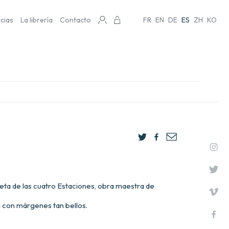
icias
La librería
Contacto
FR
EN
DE
ES
ZH
KO
leta de las cuatro Estaciones, obra maestra de
a con márgenes tan bellos.