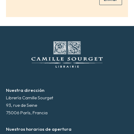
e
l
e
c
t
r
ó
n
i
c
o
*
Nuestra dirección
Librería Camille Sourget
93, rue de Seine
75006 París, Francia
Nuestros horarios de apertura