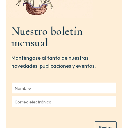
Nuestro boletín
mensual
Manténgase al tanto de nuestras
novedades, publicaciones y eventos.
N
o
m
C
b
o
r
r
e
r
*
e
Enviar
o