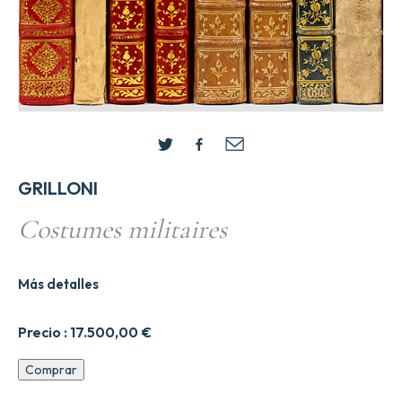
GRILLONI
Costumes militaires
Más detalles
Precio :
17.500,00
€
Costumes
Comprar
militaires
cantidad