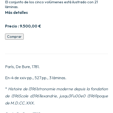
El conjunto de los cinco volúmenes está ilustrado con 21
láminas.
Más detalles
Precio :
9.500,00
€
Histoire
Comprar
de
l9astronomie
ancienne,
jusquFu00e0
la9tablissement
de
París, De Bure, 1781.
l3965cole
d3961lexandrie.
cantidad
En-4 de xxiv pp., 527 pp., 3 láminas.
*
Histoire de l3961stronomie moderne depuis la fondation
de l3965cole d3961lexandrie, jusqu3Fu00e0 l3969poque
de M.D.CC.XXX.