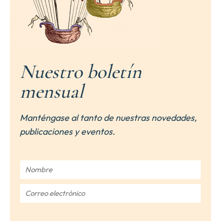
Nuestro boletín
mensual
Manténgase al tanto de nuestras novedades,
publicaciones y eventos.
N
o
m
C
b
o
r
r
e
r