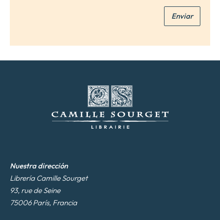
*
e
Enviar
o
e
l
e
c
t
r
ó
n
i
c
o
*
Nuestra dirección
Librería Camille Sourget
93, rue de Seine
75006 París, Francia