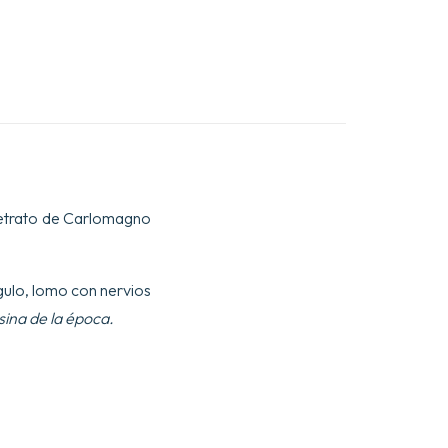
1 retrato de Carlomagno
ngulo, lomo con nervios
ina de la época.