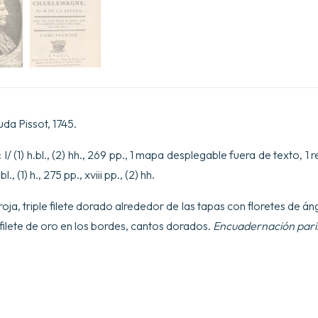
uda Pissot, 1745.
I/ (1) h.bl., (2) hh., 269 pp., 1 mapa desplegable fuera de texto, 
l., (1) h., 275 pp., xviii pp., (2) hh.
roja, triple filete dorado alrededor de las tapas con floretes de á
ilete de oro en los bordes, cantos dorados.
Encuadernación paris