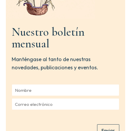
Nuestro boletín
mensual
Manténgase al tanto de nuestras
novedades, publicaciones y eventos.
N
o
m
C
b
o
r
r
e
r
*
e
Enviar
o