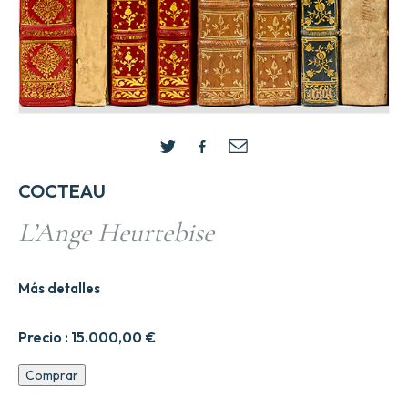
COCTEAU
L’Ange Heurtebise
Más detalles
Precio :
15.000,00
€
L'Ange
Comprar
Heurtebise
cantidad