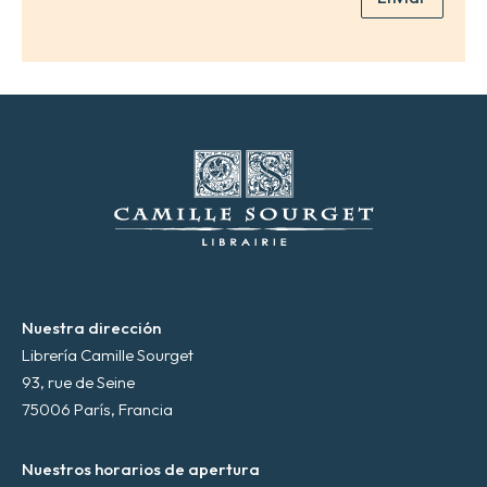
e
l
e
c
t
r
ó
n
i
c
o
*
Nuestra dirección
Librería Camille Sourget
93, rue de Seine
75006 París, Francia
Nuestros horarios de apertura