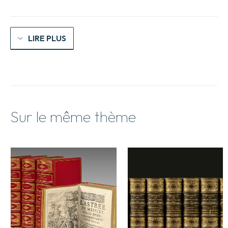
Heurtebise
LIRE PLUS
Sur le même thème