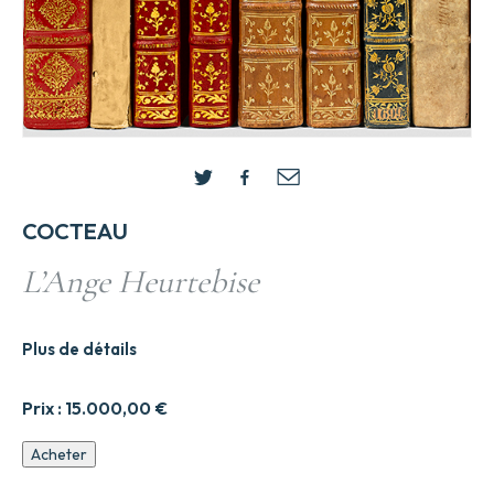
COCTEAU
L’Ange Heurtebise
Plus de détails
Prix :
15.000,00
€
quantité
Acheter
de
L'Ange