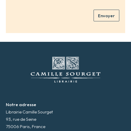
n
r
o
e
m
Envoyer
a
*
d
r
e
s
s
e
m
a
i
l
*
Notre adresse
Librairie Camille Sourget
93, rue de Seine
75006 Paris, France