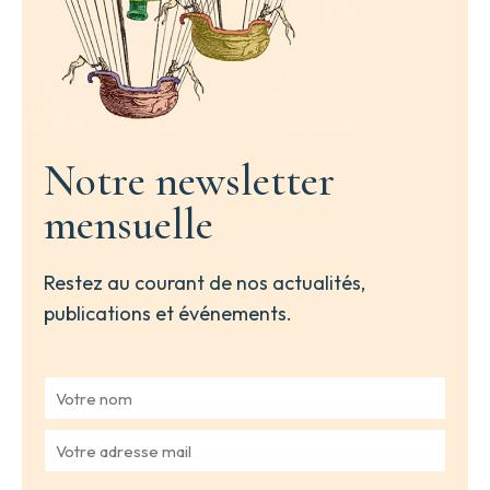
Notre newsletter
mensuelle
Restez au courant de nos actualités,
publications et événements.
V
o
t
V
r
o
e
t