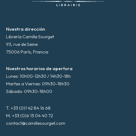
o
*
Nuestra dirección
Librería Camille Sourget
93, rue de Seine
75006 París, Francia
Nuestros horarios de apertura
Lunes: 10h00-12h30 / 14h30-18h
Martes a Viernes: 09h30-18h30
Sábado: 09h30-18h00
T. +33 (0)1 42 84 16 68
M. +33 (0)6 13 04 40 72
contact@camillesourget.com