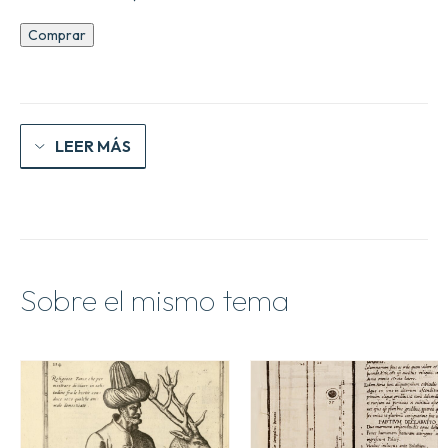
Voyages
Comprar
en
Perse
cantidad
LEER MÁS
Sobre el mismo tema