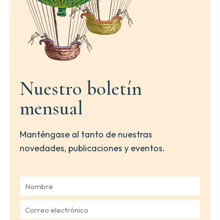
Nuestro boletín
mensual
Manténgase al tanto de nuestras
novedades, publicaciones y eventos.
N
o
m
C
b
o