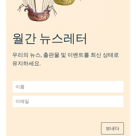
월간 뉴스레터
우리의 뉴스, 출판물 및 이벤트를 최신 상태로
유지하세요.
이
름
*
이
메
일
*
보내다